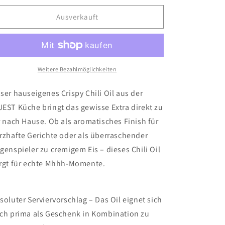
Menge
Menge
für
für
Ausverkauft
Crispy
Crispy
Chili
Chili
Oil
Oil
Weitere Bezahlmöglichkeiten
ser hauseigenes Crispy Chili Oil aus der
EST Küche bringt das gewisse Extra direkt zu
r nach Hause. Ob als aromatisches Finish für
rzhafte Gerichte oder als überraschender
genspieler zu cremigem Eis – dieses Chili Oil
rgt für echte Mhhh-Momente.
soluter Serviervorschlag – Das Oil eignet sich
ch prima als Geschenk in Kombination zu