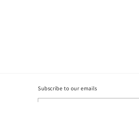
öffnen
Subscribe to our emails
E-Mail