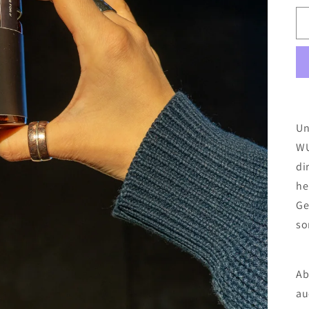
Un
WU
di
he
Ge
so
Ab
au